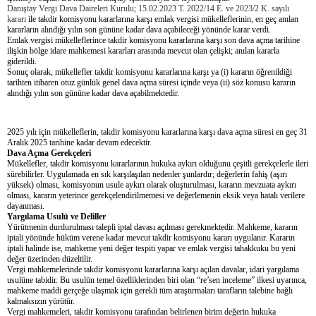
Danıştay Vergi Dava Daireleri Kurulu; 15.02.2023 T. 2022/14 E. ve 2023/2 K. sayılı
kararı
ile takdir komisyonu kararlarına karşı emlak vergisi mükelleflerinin, en geç anılan
kararların alındığı yılın son gününe kadar dava açabileceği yönünde karar verdi.
Emlak vergisi mükelleflerince takdir komisyonu kararlarına karşı son dava açma tarihine
ilişkin bölge idare mahkemesi kararları arasında mevcut olan çelişki; anılan kararla
giderildi.
Sonuç olarak, mükellefler takdir komisyonu kararlarına karşı ya (i) kararın öğrenildiği
tarihten itibaren otuz günlük genel dava açma süresi içinde veya (ii) söz konusu kararın
alındığı yılın son gününe kadar dava açabilmektedir.
2025 yılı için mükelleflerin, takdir komisyonu kararlarına karşı dava açma süresi en geç 31
Aralık 2025 tarihine kadar devam edecektir.
Dava Açma Gerekçeleri
Mükellefler, takdir komisyonu kararlarının hukuka aykırı olduğunu çeşitli gerekçelerle ileri
sürebilirler. Uygulamada en sık karşılaşılan nedenler şunlardır; değerlerin fahiş (aşırı
yüksek) olması, komisyonun usule aykırı olarak oluşturulması, kararın mevzuata aykırı
olması, kararın yeterince gerekçelendirilmemesi ve değerlemenin eksik veya hatalı verilere
dayanması.
Yargılama Usulü ve Deliller
Yürütmenin durdurulması talepli iptal davası açılması gerekmektedir. Mahkeme, kararın
iptali yönünde hüküm verene kadar mevcut takdir komisyonu kararı uygulanır. Kararın
iptali halinde ise, mahkeme yeni değer tespiti yapar ve emlak vergisi tahakkuku bu yeni
değer üzerinden düzeltilir.
Vergi mahkemelerinde takdir komisyonu kararlarına karşı açılan davalar, idari yargılama
usulüne tabidir. Bu usulün temel özelliklerinden biri olan “re’sen inceleme” ilkesi uyarınca,
mahkeme maddi gerçeğe ulaşmak için gerekli tüm araştırmaları tarafların talebine bağlı
kalmaksızın yürütür.
Vergi mahkemeleri, takdir komisyonu tarafından belirlenen birim değerin hukuka