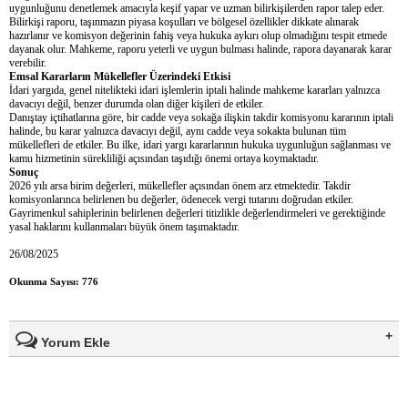
uygunluğunu denetlemek amacıyla keşif yapar ve uzman bilirkişilerden rapor talep eder.
Bilirkişi raporu, taşınmazın piyasa koşulları ve bölgesel özellikler dikkate alınarak
hazırlanır ve komisyon değerinin fahiş veya hukuka aykırı olup olmadığını tespit etmede
dayanak olur. Mahkeme, raporu yeterli ve uygun bulması halinde, rapora dayanarak karar
verebilir.
Emsal Kararların Mükellefler Üzerindeki Etkisi
İdari yargıda, genel nitelikteki idari işlemlerin iptali halinde mahkeme kararları yalnızca
davacıyı değil, benzer durumda olan diğer kişileri de etkiler.
Danıştay içtihatlarına göre, bir cadde veya sokağa ilişkin takdir komisyonu kararının iptali
halinde, bu karar yalnızca davacıyı değil, aynı cadde veya sokakta bulunan tüm
mükellefleri de etkiler. Bu ilke, idari yargı kararlarının hukuka uygunluğun sağlanması ve
kamu hizmetinin sürekliliği açısından taşıdığı önemi ortaya koymaktadır.
Sonuç
2026 yılı arsa birim değerleri, mükellefler açısından önem arz etmektedir. Takdir
komisyonlarınca belirlenen bu değerler, ödenecek vergi tutarını doğrudan etkiler.
Gayrimenkul sahiplerinin belirlenen değerleri titizlikle değerlendirmeleri ve gerektiğinde
yasal haklarını kullanmaları büyük önem taşımaktadır.
26/08/2025
Okunma Sayısı: 776
Yorum Ekle
Ad Soyad(*)