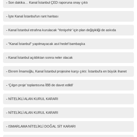
-
Son dakika… Kanal İstanbul ÇED raporuna onay çıktı
-
İşte Kanal İstanbul’un rant haritası
-
Kanal İstanbul etrafına kurulacak ‘Yenişehir’ için plan değişikliği de askıda
-
"Kanal İstanbul" yapılmayacak asıl hedef bambaşka
-
Kanal İstanbul açıldıktan sonra neler olacak
-
Ekrem İmamoğlu, Kanal İstanbul projesine karşı çıktı: İstanbul'a en büyük ihanet
-
‘Çılgın proje’ toplantısına İBB de davet edildi'
-
NİTELİKLİ ALAN KURUL KARARI
-
NİTELİKLİ ALAN KURUL KARARI
-
ISMARLAMA NİTELİKLİ DOĞAL SİT KARARI