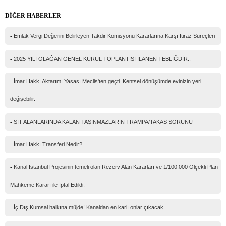
DİĞER HABERLER
Mail
-
Emlak Vergi Değerini Belirleyen Takdir Komisyonu Kararlarına Karşı İtiraz Süreçleri
Telefon
-
2025 YILI OLAĞAN GENEL KURUL TOPLANTISI İLANEN TEBLİĞDİR..
Mesajınız(*)
-
İmar Hakkı Aktarımı Yasası Meclis'ten geçti. Kentsel dönüşümde evinizin yeri
değişebilir.
-
SİT ALANLARINDA KALAN TAŞINMAZLARIN TRAMPA/TAKAS SORUNU
IP Adresiniz
216.73.217.172
Güvenlik kodu
-
İmar Hakkı Transferi Nedir?
-
Kanal İstanbul Projesinin temeli olan Rezerv Alan Kararları ve 1/100.000 Ölçekli Plan
Mahkeme Kararı ile İptal Edildi.
-
İç Dış Kumsal halkına müjde! Kanaldan en karlı onlar çıkacak