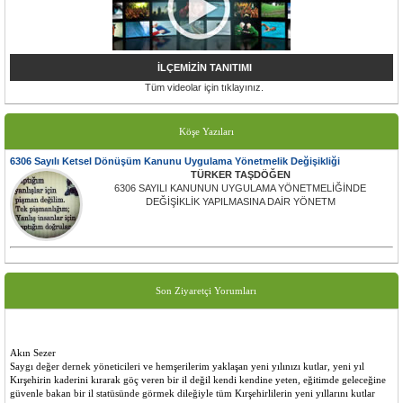
İLÇEMİZİN TANITIMI
Tüm videolar için tıklayınız.
Köşe Yazıları
6306 Sayılı Ketsel Dönüşüm Kanunu Uygulama Yönetmelik Değişikliği
TÜRKER TAŞDÖĞEN
6306 SAYILI KANUNUN UYGULAMA YÖNETMELİĞİNDE
DEĞİŞİKLİK YAPILMASINA DAİR YÖNETM
Son Ziyaretçi Yorumları
Akın Sezer
Saygı değer dernek yöneticileri ve hemşerilerim yaklaşan yeni yılınızı kutlar, yeni yıl
Kırşehirin kaderini kırarak göç veren bir il değil kendi kendine yeten, eğitimde geleceğine
güvenle bakan bir il statüsünde görmek dileğiyle tüm Kırşehirlilerin yeni yıllarını kutlar
saygılar sunarım