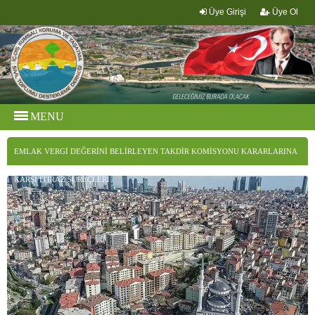
Üye Girişi
Üye Ol
MENU
EMLAK VERGI DEĞERINI BELIRLEYEN TAKDIR KOMISYONU KARARLARINA
KARŞI İTIRAZ SÜREÇLERI