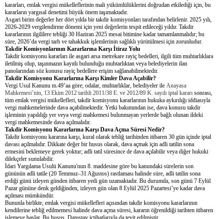
kararları, emlak vergisi mükelleflerinin mali yükümlülüklerini doğrudan etkilediği için, bu
kararların yargısal denetimi büyük önem taşımaktadır.
Asgari birim değerler her dört yılda bir takdir komisyonları tarafından belirlenir. 2025 yılı,
2026-2029 vergilendirme dönemi için yeni değerlerin tespit edileceği yıldır. Takdir
kararlarının ilgililere tebliği 30 Haziran 2025 mesai bitimine kadar tamamlanmalıdır; bu
süre, 2026’da vergi tarh ve tahakkuk işlemlerinin sağlıklı yürütülmesi için zorunludur.
Takdir Komisyonlarının Kararlarına Karşı İtiraz Yolu
Takdir komisyonu kararları ile asgari arsa metrekare rayiç bedelleri, ilgili tüm muhtarlıklara
iletilmiş olup, taşınmazın kayıtlı bulunduğu muhtarlıktan veya belediyelerin ilan
panolarından söz konusu rayiç bedellere erişim sağlanabilmektedir.
Takdir Komisyonu Kararlarına Karşı Kimler Dava Açabilir?
Vergi Usul Kanunu m.49’aa göre; odalar, muhtarlıklar, belediyeler ile
Anayasa
Mahkemesi’nin, 13 Ekim 2012 tarihli 2011/38 E. ve 2012/89 K. sayılı iptal kararı
sonrası,
tüm emlak vergisi mükellefleri, takdir komisyonu kararlarının hukuka aykırılığı iddiasıyla
vergi mahkemelerinde dava açabilmektedir. Yetki bakımından ise, dava konusu takdir
işleminin yapıldığı yer veya vergi mahkemesi bulunmayan yerlerde bağlı olunan ildeki
vergi mahkemesinde dava açılmalıdır.
Takdir Komisyonu Kararlarına Karşı Dava Açma Süresi Nedir?
Takdir komisyonu kararına karşı, kural olarak tebliğ tarihinden itibaren 30 gün içinde iptal
davası açılmalıdır. Dikkate değer bir husus olarak, dava açmak için adli tatilin sona
ermesini beklemeye gerek yoktur; adli tatil süresince de dava açılabilir veya diğer hukuki
dilekçeler sunulabilir.
İdari Yargılama Usulü Kanunu'nun 8. maddesine göre bu kanundaki sürelerin son
gününün adli tatile (20 Temmuz–31 Ağustos) rastlaması halinde süre, adli tatilin sona
erdiği günü izleyen günden itibaren yedi gün uzamaktadır. Bu durumda, son günü 7 Eylül
Pazar gününe denk geldiğinden, izleyen gün olan 8 Eylül 2025 Pazartesi’ye kadar dava
açılması mümkündür.
Bununla birlikte, emlak vergisi mükellefleri açısından takdir komisyonu kararlarının
kendilerine tebliğ edilmemesi halinde dava açma süresi, kararın öğrenildiği tarihten itibaren
işlemeye başlar. Bu husus, Danıştay içtihatlarıyla da teyit edilmiştir.