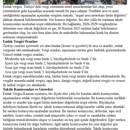
Emlak vergisi, Türkiye’deki vergi sisteminin temel unsurlarından biri olup, yerel
yönetimlerin gelir kaynakları arasında önemli bir paya sahiptir. Özellikle arsa ve arazi
niteliğindeki taşınmazlar açısından verginin matrahı, “asgari arsa metrekare birim değerleri”
dikkate alınarak belirlenmektedir. Söz konusu değerler, her dört yılda bir toplanan takdir
komisyonları tarafından tespit edilmektedir. Bu bağlamda, 2026-2029 vergilendirme
dönemine esas olacak değerlerin en geç 30 Haziran 2025 tarihine kadar belirlenmesi
gerekmekte olup, bu süre hem idare hem de mükellefler bakımından kritik bir dönüm
noktasını oluşturmaktadır.
Emlak Vergisi Oranları
Türkiye sınırları içerisinde yer alan binalar (konut ve işyerleri) ile arsa ve araziler, emlak
vergisine tabi tutulmaktadır. Vergi oranları, taşınmazın türüne göre farklılık göstermektedir.
Güncel emlak vergisi oranları;
· Meskenler için vergi oranı binde 1, büyükşehirlerde ise binde 2’dir.
· İşyeri için vergi oranı binde 2, büyükşehirlerde ise binde 4’tür.
· Arazi için vergi oranı binde 1, büyükşehirlerde ise binde 2’dir.
· Arsa için vergi oranı binde 3, büyükşehirlerde ise binde 6’dır.
Emlak vergisi matrahlarındaki artış, birden fazla vergi türünü doğrudan etkilemektedir. Bu
vergiler arasında emlak vergisi, tapu harcı, damga vergisi, değerli konut vergisi ve veraset
ile intikal vergisi yer almaktadır.
Takdir Komisyonları ve Görevleri
Emlak Vergisi Kanunu uyarınca, her ilçede dört yılda bir kurulan takdir komisyonları,
taşınmazların emlak vergisi değerlerini belirlemekle sorumludur. Bu komisyonlar özellikle
arsalar ve araziler için asgari birim metrekare değerlerini tespit ederler. Büyükşehir
belediyesi bulunan illerde ise, takdir komisyonlarının aldığı kararlar valilik çatısı altındaki
bir merkez komisyonu tarafından incelenir. Bu merkez komisyonu, defterdar, tapu sicil
müdürü, ticaret odası, yeminli mali müşavirler odası ve esnaf ve sanatkârlar odaları
birliğinin temsilcilerinden oluşur ve kararları on beş gün içinde değerlendirir. Eğer merkez
komisyonu farklı bir değer belirlerse, ilgili takdir komisyonları bu yeni değerleri göz
önünde bulundurarak kararlarını yeniden düzenlemek zorundadır. Takdir komisyonu