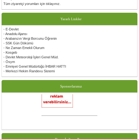
Tüm ziyaretçi yorumları için tıklayınız.
Ersoy Gezer
Sayın başkanım ve değerli üyeler çalışmalarınızda başarılar dilerim bir kırşehirli sanatçınız
olarak yanınızda oldugumu belirtir tüm kırşehirli hemşerilerime sevgi ve saygılar sunarım
Yararlı Linkler
Gürsel Tek
- E-Devlet
Siteniz çok güzel olmuş emeği geçen herkese çok teşekkür ederim.
- Anadolu Ajansı
- Arabanızın Vergi Borcunu Öğrenin
- SSK Gün Dökümü
- Ne Zaman Emekli Olurum
- Kosgeb
- Devlet Meteoroloji İşleri Genel Müd.
- Ösym
- Emniyet Genel Müdürlüğü İHBAR HATTI
- Merkezi Hekim Randevu Sistemi
Sponsorlarımız