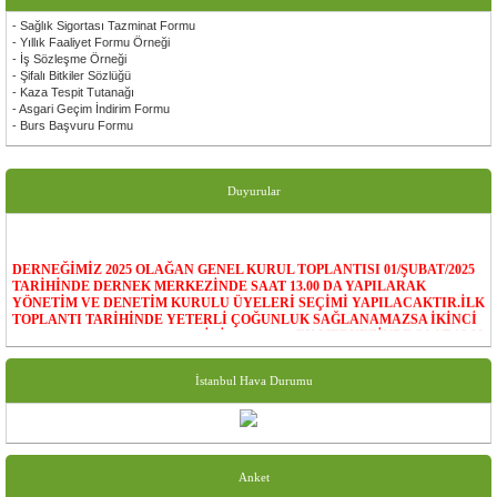
- Sağlık Sigortası Tazminat Formu
- Yıllık Faaliyet Formu Örneği
- İş Sözleşme Örneği
- Şifalı Bitkiler Sözlüğü
- Kaza Tespit Tutanağı
- Asgari Geçim İndirim Formu
- Burs Başvuru Formu
Duyurular
DERNEĞİMİZ 2025 OLAĞAN GENEL KURUL TOPLANTISI 01/ŞUBAT/2025
TARİHİNDE DERNEK MERKEZİNDE SAAT 13.00 DA YAPILARAK
YÖNETİM VE DENETİM KURULU ÜYELERİ SEÇİMİ YAPILACAKTIR.İLK
TOPLANTI TARİHİNDE YETERLİ ÇOĞUNLUK SAĞLANAMAZSA İKİNCİ
TOPLANTI08/ŞUBAT/2025 TARİHİNDE DERNEK MERKEZİNDE SAAT 13.00
DA YAPILARAK YÖNETİM VE DENETİM KURULLARI
OLUŞTURULACAKTIR.TÜM ÜYELERİMİZE İLANEN DUYURULUR.
İstanbul Hava Durumu
DERNEĞİMİZ 2018 YILI OLAĞAN GENEL KURUL TOPLANTISI
16 ŞUBAT 2019 CUMARTESİ GÜNÜ SAAT 13.00 DA DERNEK
BİNASINDA YAPILACAKTIR.
YETERLİ ÇOĞUNLUK SAĞLANAMADIĞI TAKDİRDE 23 ŞUBAT
Anket
2019 CUMARTESİ GÜNÜ AYNI YER VE SAATTE NİSAPSIZ