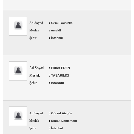
Ad Soyad
:
Cemil Yavuzkal
Meslek
:
emekli
Şehir
:
İstanbul
Ad Soyad
:
Ekber EREN
Meslek
:
TASARIMCI
Şehir
:
İstanbul
Ad Soyad
:
Gürsel Atagün
Meslek
:
Emlak Danışmanı
Şehir
:
İstanbul