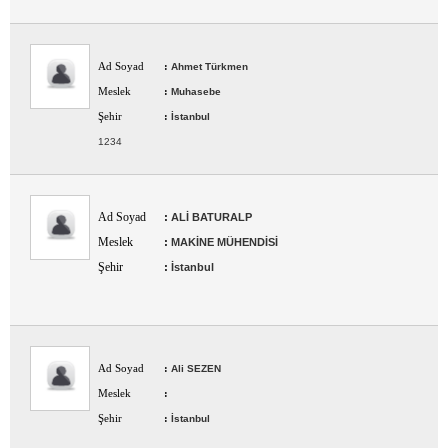
Ad Soyad
:
Ahmet Türkmen
Meslek
:
Muhasebe
Şehir
:
İstanbul
1234
Ad Soyad
:
ALİ BATURALP
Meslek
:
MAKİNE MÜHENDİSİ
Şehir
:
İstanbul
Ad Soyad
:
Ali SEZEN
Meslek
:
Şehir
:
İstanbul