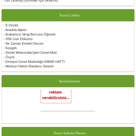
Tüm ziyaretçi yorumları için tıklayınız.
Ersoy Gezer
Sayın başkanım ve değerli üyeler çalışmalarınızda başarılar dilerim bir kırşehirli sanatçınız
Yararlı Linkler
olarak yanınızda oldugumu belirtir tüm kırşehirli hemşerilerime sevgi ve saygılar sunarım
Gürsel Tek
- E-Devlet
Siteniz çok güzel olmuş emeği geçen herkese çok teşekkür ederim.
- Anadolu Ajansı
- Arabanızın Vergi Borcunu Öğrenin
- SSK Gün Dökümü
- Ne Zaman Emekli Olurum
- Kosgeb
- Devlet Meteoroloji İşleri Genel Müd.
- Ösym
- Emniyet Genel Müdürlüğü İHBAR HATTI
- Merkezi Hekim Randevu Sistemi
Sponsorlarımız
Dosya İndirme Panosu