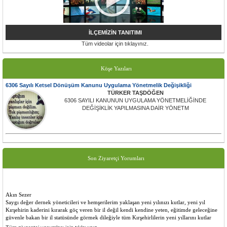
İLÇEMİZİN TANITIMI
Tüm videolar için tıklayınız.
Köşe Yazıları
6306 Sayılı Ketsel Dönüşüm Kanunu Uygulama Yönetmelik Değişikliği
TÜRKER TAŞDÖĞEN
6306 SAYILI KANUNUN UYGULAMA YÖNETMELİĞİNDE
DEĞİŞİKLİK YAPILMASINA DAİR YÖNETM
Son Ziyaretçi Yorumları
Akın Sezer
Saygı değer dernek yöneticileri ve hemşerilerim yaklaşan yeni yılınızı kutlar, yeni yıl
Kırşehirin kaderini kırarak göç veren bir il değil kendi kendine yeten, eğitimde geleceğine
güvenle bakan bir il statüsünde görmek dileğiyle tüm Kırşehirlilerin yeni yıllarını kutlar
saygılar sunarım