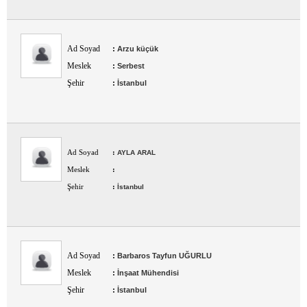
Ad Soyad
:
Arzu küçük
Meslek
:
Serbest
Şehir
:
İstanbul
Ad Soyad
:
AYLA ARAL
Meslek
:
Şehir
:
İstanbul
Ad Soyad
:
Barbaros Tayfun UĞURLU
Meslek
:
İnşaat Mühendisi
Şehir
:
İstanbul