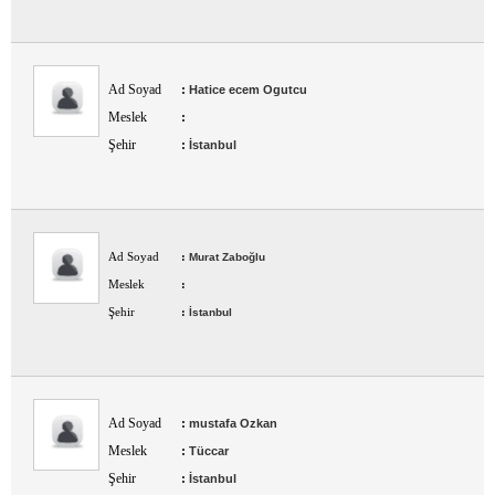
Ad Soyad
:
Hatice ecem Ogutcu
Meslek
:
Şehir
:
İstanbul
Ad Soyad
:
Murat Zaboğlu
Meslek
:
Şehir
:
İstanbul
Ad Soyad
:
mustafa Ozkan
Meslek
:
Tüccar
Şehir
:
İstanbul