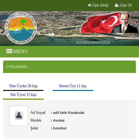
Üye Girişi
Üye Ol
MENU
ÜYELERİMİZ
Tüm Üyeler 26 kişi
Resmi Üye 11 kişi
Site Üyesi 15 kişi
Ad Soyad
:
adil fatih Karakulak
Meslek
:
Avukat
Şehir
:
İstanbul