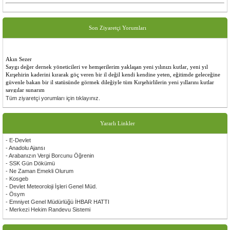
Son Ziyaretçi Yorumları
Akın Sezer
Saygı değer dernek yöneticileri ve hemşerilerim yaklaşan yeni yılınızı kutlar, yeni yıl
Kırşehirin kaderini kırarak göç veren bir il değil kendi kendine yeten, eğitimde geleceğine
güvenle bakan bir il statüsünde görmek dileğiyle tüm Kırşehirlilerin yeni yıllarını kutlar
saygılar sunarım
Tüm ziyaretçi yorumları için tıklayınız.
Ersoy Gezer
Sayın başkanım ve değerli üyeler çalışmalarınızda başarılar dilerim bir kırşehirli sanatçınız
olarak yanınızda oldugumu belirtir tüm kırşehirli hemşerilerime sevgi ve saygılar sunarım
Yararlı Linkler
Gürsel Tek
- E-Devlet
Siteniz çok güzel olmuş emeği geçen herkese çok teşekkür ederim.
- Anadolu Ajansı
- Arabanızın Vergi Borcunu Öğrenin
- SSK Gün Dökümü
- Ne Zaman Emekli Olurum
- Kosgeb
- Devlet Meteoroloji İşleri Genel Müd.
- Ösym
- Emniyet Genel Müdürlüğü İHBAR HATTI
- Merkezi Hekim Randevu Sistemi