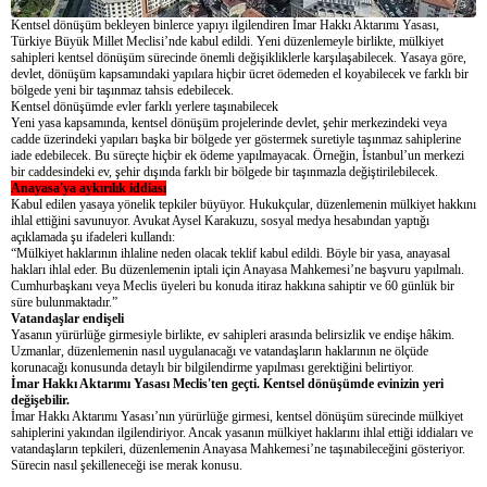
Kentsel dönüşüm bekleyen binlerce yapıyı ilgilendiren İmar Hakkı Aktarımı Yasası,
Türkiye Büyük Millet Meclisi’nde kabul edildi. Yeni düzenlemeyle birlikte, mülkiyet
sahipleri kentsel dönüşüm sürecinde önemli değişikliklerle karşılaşabilecek. Yasaya göre,
devlet, dönüşüm kapsamındaki yapılara hiçbir ücret ödemeden el koyabilecek ve farklı bir
bölgede yeni bir taşınmaz tahsis edebilecek.
Kentsel dönüşümde evler farklı yerlere taşınabilecek
Yeni yasa kapsamında, kentsel dönüşüm projelerinde devlet, şehir merkezindeki veya
cadde üzerindeki yapıları başka bir bölgede yer göstermek suretiyle taşınmaz sahiplerine
iade edebilecek. Bu süreçte hiçbir ek ödeme yapılmayacak. Örneğin, İstanbul’un merkezi
bir caddesindeki ev, şehir dışında farklı bir bölgede bir taşınmazla değiştirilebilecek.
Anayasa'ya aykırılık iddiası
Kabul edilen yasaya yönelik tepkiler büyüyor. Hukukçular, düzenlemenin mülkiyet hakkını
ihlal ettiğini savunuyor. Avukat Aysel Karakuzu, sosyal medya hesabından yaptığı
açıklamada şu ifadeleri kullandı:
“Mülkiyet haklarının ihlaline neden olacak teklif kabul edildi. Böyle bir yasa, anayasal
hakları ihlal eder. Bu düzenlemenin iptali için Anayasa Mahkemesi’ne başvuru yapılmalı.
Cumhurbaşkanı veya Meclis üyeleri bu konuda itiraz hakkına sahiptir ve 60 günlük bir
süre bulunmaktadır.”
Vatandaşlar endişeli
Yasanın yürürlüğe girmesiyle birlikte, ev sahipleri arasında belirsizlik ve endişe hâkim.
Uzmanlar, düzenlemenin nasıl uygulanacağı ve vatandaşların haklarının ne ölçüde
korunacağı konusunda detaylı bir bilgilendirme yapılması gerektiğini belirtiyor.
İmar Hakkı Aktarımı Yasası Meclis'ten geçti. Kentsel dönüşümde evinizin yeri
değişebilir.
İmar Hakkı Aktarımı Yasası’nın yürürlüğe girmesi, kentsel dönüşüm sürecinde mülkiyet
sahiplerini yakından ilgilendiriyor. Ancak yasanın mülkiyet haklarını ihlal ettiği iddiaları ve
vatandaşların tepkileri, düzenlemenin Anayasa Mahkemesi’ne taşınabileceğini gösteriyor.
Sürecin nasıl şekilleneceği ise merak konusu.