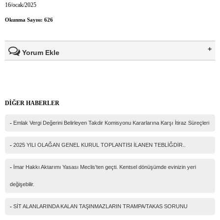
16/ocak/2025
Okunma Sayısı: 626
Yorum Ekle
Ad Soyad(*)
DİĞER HABERLER
Mail
-
Emlak Vergi Değerini Belirleyen Takdir Komisyonu Kararlarına Karşı İtiraz Süreçleri
Telefon
-
2025 YILI OLAĞAN GENEL KURUL TOPLANTISI İLANEN TEBLİĞDİR..
Mesajınız(*)
-
İmar Hakkı Aktarımı Yasası Meclis'ten geçti. Kentsel dönüşümde evinizin yeri
değişebilir.
-
SİT ALANLARINDA KALAN TAŞINMAZLARIN TRAMPA/TAKAS SORUNU
IP Adresiniz
216.73.216.140