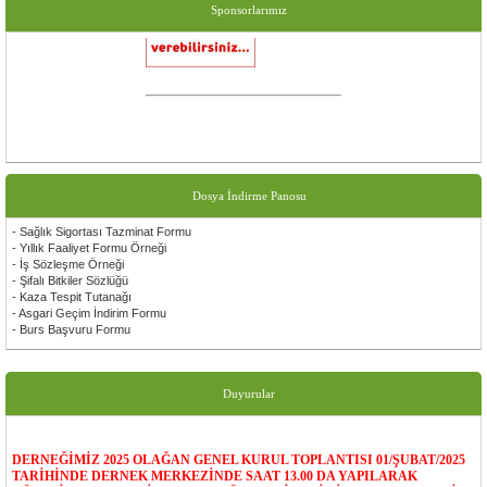
Sponsorlarımız
Dosya İndirme Panosu
- Sağlık Sigortası Tazminat Formu
- Yıllık Faaliyet Formu Örneği
- İş Sözleşme Örneği
- Şifalı Bitkiler Sözlüğü
- Kaza Tespit Tutanağı
- Asgari Geçim İndirim Formu
- Burs Başvuru Formu
Duyurular
DERNEĞİMİZ 2025 OLAĞAN GENEL KURUL TOPLANTISI 01/ŞUBAT/2025
TARİHİNDE DERNEK MERKEZİNDE SAAT 13.00 DA YAPILARAK