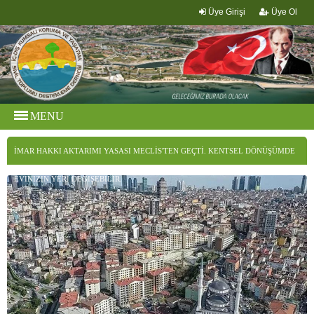
Üye Girişi
Üye Ol
MENU
İMAR HAKKI AKTARIMI YASASI MECLIS'TEN GEÇTI. KENTSEL DÖNÜŞÜMDE
EVINIZIN YERI DEĞIŞEBILIR.