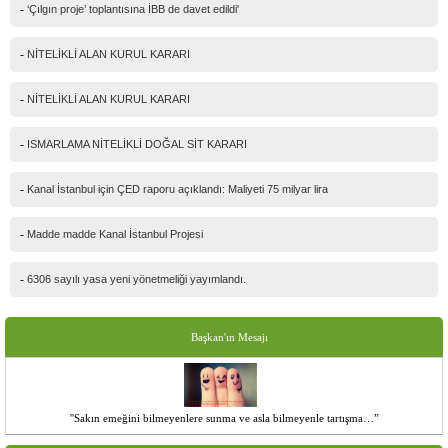
-
‘Çılgın proje’ toplantısına İBB de davet edildi'
-
NİTELİKLİ ALAN KURUL KARARI
-
NİTELİKLİ ALAN KURUL KARARI
-
ISMARLAMA NİTELİKLİ DOĞAL SİT KARARI
-
Kanal İstanbul için ÇED raporu açıklandı: Maliyeti 75 milyar lira
-
Madde madde Kanal İstanbul Projesi
-
6306 sayılı yasa yeni yönetmeliği yayımlandı.
Başkan'ın Mesajı
''Sakın emeğini bilmeyenlere sunma ve asla bilmeyenle tartışma…”