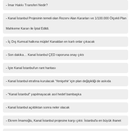
Güvenlik kodu
-
İmar Hakkı Transferi Nedir?
-
Kanal İstanbul Projesinin temeli olan Rezerv Alan Kararları ve 1/100.000 Ölçekli Plan
Mahkeme Kararı ile İptal Edildi.
-
İç Dış Kumsal halkına müjde! Kanaldan en karlı onlar çıkacak
-
Son dakika… Kanal İstanbul ÇED raporuna onay çıktı
-
İşte Kanal İstanbul’un rant haritası
-
Kanal İstanbul etrafına kurulacak ‘Yenişehir’ için plan değişikliği de askıda
-
"Kanal İstanbul" yapılmayacak asıl hedef bambaşka
-
Kanal İstanbul açıldıktan sonra neler olacak
-
Ekrem İmamoğlu, Kanal İstanbul projesine karşı çıktı: İstanbul'a en büyük ihanet