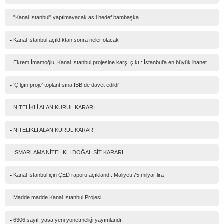
-
"Kanal İstanbul" yapılmayacak asıl hedef bambaşka
-
Kanal İstanbul açıldıktan sonra neler olacak
-
Ekrem İmamoğlu, Kanal İstanbul projesine karşı çıktı: İstanbul'a en büyük ihanet
-
‘Çılgın proje’ toplantısına İBB de davet edildi'
-
NİTELİKLİ ALAN KURUL KARARI
-
NİTELİKLİ ALAN KURUL KARARI
-
ISMARLAMA NİTELİKLİ DOĞAL SİT KARARI
-
Kanal İstanbul için ÇED raporu açıklandı: Maliyeti 75 milyar lira
-
Madde madde Kanal İstanbul Projesi
-
6306 sayılı yasa yeni yönetmeliği yayımlandı.