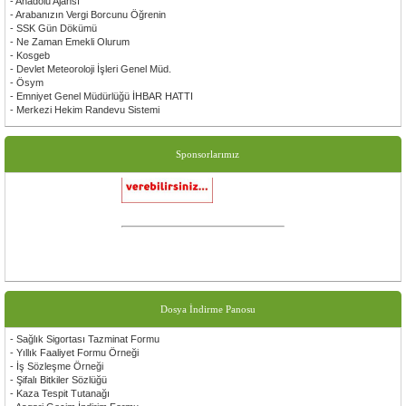
- Anadolu Ajansı
- Arabanızın Vergi Borcunu Öğrenin
- SSK Gün Dökümü
- Ne Zaman Emekli Olurum
- Kosgeb
- Devlet Meteoroloji İşleri Genel Müd.
- Ösym
- Emniyet Genel Müdürlüğü İHBAR HATTI
- Merkezi Hekim Randevu Sistemi
Sponsorlarımız
Dosya İndirme Panosu
- Sağlık Sigortası Tazminat Formu
- Yıllık Faaliyet Formu Örneği
- İş Sözleşme Örneği
- Şifalı Bitkiler Sözlüğü
- Kaza Tespit Tutanağı