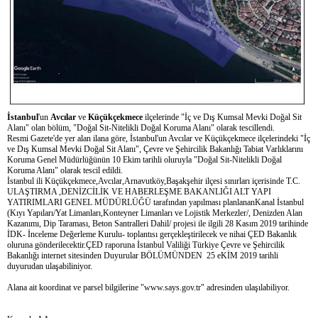
İstanbul
'un
Avcılar
ve
Küçükçekmece
ilçelerinde "İç ve Dış Kumsal Mevki Doğal Sit
Alanı" olan bölüm, "Doğal Sit-Nitelikli Doğal Koruma Alanı" olarak tescillendi.
Resmi Gazete'de yer alan ilana göre, İstanbul'un Avcılar ve Küçükçekmece ilçelerindeki "İç
ve Dış Kumsal Mevki Doğal Sit Alanı", Çevre ve Şehircilik Bakanlığı Tabiat Varlıklarını
Koruma Genel Müdürlüğünün 10 Ekim tarihli oluruyla "Doğal Sit-Nitelikli Doğal
Koruma Alanı" olarak tescil edildi.
İstanbul ili Küçükçekmece,Avcılar,Arnavutköy,Başakşehir ilçesi sınırları içerisinde T.C.
ULAŞTIRMA ,DENİZCİLİK VE HABERLEŞME BAKANLIĞI ALT YAPI
YATIRIMLARI GENEL MÜDÜRLÜĞÜ tarafından yapılması planlananKanal İstanbul
(Kıyı Yapıları/Yat Limanları,Konteyner Limanları ve Lojistik Merkezler/, Denizden Alan
Kazanımı, Dip Taraması, Beton Santralleri Dahil/ projesi ile ilgili 28 Kasım 2019 tarihinde
İDK- İnceleme Değerleme Kurulu- toplantısı gerçekleştirilecek ve nihai ÇED Bakanlık
oluruna gönderilecektir.ÇED raporuna İstanbul Valiliği Türkiye Çevre ve Şehircilik
Bakanlığı internet sitesinden Duyurular BÖLÜMÜNDEN 25 eKİM 2019 tarihli
duyurudan ulaşabiliniyor.
Alana ait koordinat ve parsel bilgilerine "www.says.gov.tr" adresinden ulaşılabiliyor.