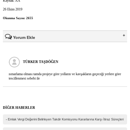
Kaynak: AA
26 Ekim 2019
Okunma Sayısı: 2655
Yorum Ekle
Ad Soyad(*)
TÜRKER TAŞDÖĞEN
Mail
ısmarlama olması tamda projeye göre yolların ve kavşakların geçeceği yerlere göre
tescillenmesi sebebi ile
Telefon
Mesajınız(*)
DİĞER HABERLER
-
Emlak Vergi Değerini Belirleyen Takdir Komisyonu Kararlarına Karşı İtiraz Süreçleri