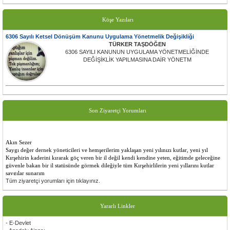
Köşe Yazıları
6306 Sayılı Ketsel Dönüşüm Kanunu Uygulama Yönetmelik Değişikliği
TÜRKER TAŞDÖĞEN
6306 SAYILI KANUNUN UYGULAMA YÖNETMELİĞİNDE
DEĞİŞİKLİK YAPILMASINA DAİR YÖNETM
Son Ziyaretçi Yorumları
Akın Sezer
Saygı değer dernek yöneticileri ve hemşerilerim yaklaşan yeni yılınızı kutlar, yeni yıl
Kırşehirin kaderini kırarak göç veren bir il değil kendi kendine yeten, eğitimde geleceğine
güvenle bakan bir il statüsünde görmek dileğiyle tüm Kırşehirlilerin yeni yıllarını kutlar
saygılar sunarım
Tüm ziyaretçi yorumları için tıklayınız.
Ersoy Gezer
Sayın başkanım ve değerli üyeler çalışmalarınızda başarılar dilerim bir kırşehirli sanatçınız
olarak yanınızda oldugumu belirtir tüm kırşehirli hemşerilerime sevgi ve saygılar sunarım
Yararlı Linkler
Gürsel Tek
- E-Devlet
Siteniz çok güzel olmuş emeği geçen herkese çok teşekkür ederim.