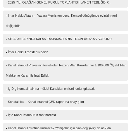
IP Adresiniz
216.73.216.239
-
2025 YILI OLAĞAN GENEL KURUL TOPLANTISI İLANEN TEBLİĞDİR..
Güvenlik kodu
-
İmar Hakkı Aktarımı Yasası Meclis'ten geçti. Kentsel dönüşümde evinizin yeri
değişebilir.
-
SİT ALANLARINDA KALAN TAŞINMAZLARIN TRAMPA/TAKAS SORUNU
-
İmar Hakkı Transferi Nedir?
-
Kanal İstanbul Projesinin temeli olan Rezerv Alan Kararları ve 1/100.000 Ölçekli Plan
Mahkeme Kararı ile İptal Edildi.
-
İç Dış Kumsal halkına müjde! Kanaldan en karlı onlar çıkacak
-
Son dakika… Kanal İstanbul ÇED raporuna onay çıktı
-
İşte Kanal İstanbul’un rant haritası
-
Kanal İstanbul etrafına kurulacak ‘Yenişehir’ için plan değişikliği de askıda